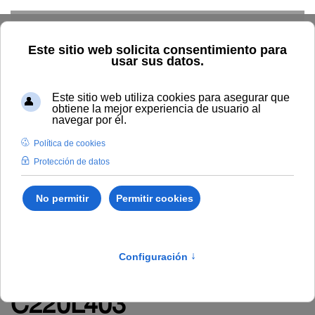
Skip to main content
Inicio
La UNIA
Tablón de anuncios
Resolución 24/2023:
Relación provisional de
personas aspirantes
admitidas y excluidas.
Proceso selectivo
C220L403