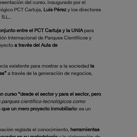
esentación del curso, inaugurado por el
ológico PCT Cartuja,
Luis Pérez
y los directores
S.L..
onjunto entre el PCT Cartuja y la UNIA
para
ión Internacional de Parques Científicos y
royecto
a través del Aula de
ncia existente para mostrar a la sociedad
la
sa”
a través de la generación de negocios,
n curso “desde el sector y para el sector, pero
 parques científico-tecnológicos como
 que un mero proyecto inmobiliario
: es un
rmación reglada el conocimiento,
herramientas
novador en su metodología
y la elaboración de