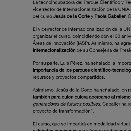
La tecnoincubadora del Parque Científico y Te
vicerrector de Internacionalización de la UNIA
del curso
Jesús de la Corte
y
Paola Caballer
, 
El vicerrector de Internacionalización de la UN
organizar el curso, coincidiendo con el 30 ani
Áreas de Innovación (IASP). Asimismo, ha agra
Internacionalización
de su Consejería de Presid
Por su parte, Luis Pérez, ha señalado la impor
importancia de los parques científico-tecnológ
recursos y proyectos compartidos.
Asimismo, Jesús de la Corte ha señalado, en r
también para quien quiera acercarse al mismo
generadores de futuros posibles
. Caballer ha 
proyecto de transformación”.
El curso, que se impartirá en modalidad virtua
y debates necesarios
para formar profesionale