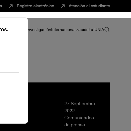
ca
Registro electrónico
Atención al estudiante
ria
Profesorado
Investigación
Internacionalización
La UNIA
27 Septiembre
2022
Comunicados
de prensa