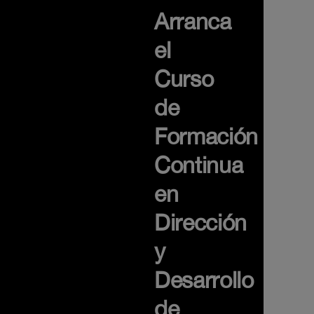
Arranca
el
Curso
de
Formación
Continua
en
Dirección
y
Desarrollo
de