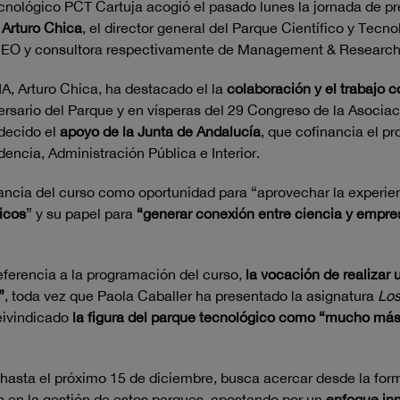
cnológico PCT Cartuja acogió el pasado lunes la jornada de pr
,
Arturo Chica
, el director general del Parque Científico y Tecn
CEO y consultora respectivamente de Management & Research 
IA, Arturo Chica, ha destacado el la
colaboración y el trabajo c
versario del Parque y en vísperas del 29 Congreso de la Asociac
decido el
apoyo de la Junta de Andalucía
, que cofinancia el p
encia, Administración Pública e Interior.
tancia del curso como oportunidad para “aprovechar la experie
icos
” y su papel para
“generar conexión entre ciencia y empre
eferencia a la programación del curso,
la vocación de realizar u
”
, toda vez que Paola Caballer ha presentado la asignatura
Los
reivindicado
la figura del parque tecnológico como “mucho más
l hasta el próximo 15 de diciembre, busca acercar desde la fo
s en la gestión de estos parques, apostando por un
enfoque in