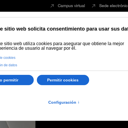
Campus virtual
Sede electróni
Estudiar
Innovación
Vida universita
azz caribeño de Iván “Melon” Lewis Trío