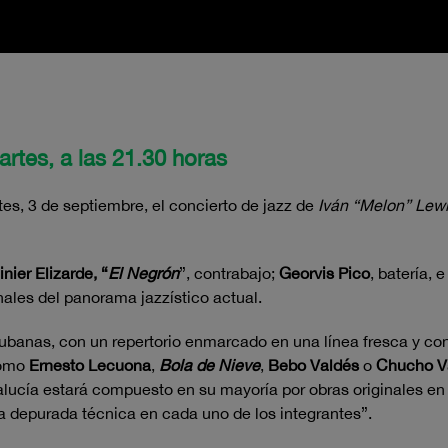
rtes, a las 21.30 horas
s, 3 de septiembre, el concierto de jazz de
Iván “Melon” Lewi
inier Elizarde, “
El Negrón
”, contrabajo;
Georvis Pico
, batería, 
ales del panorama jazzístico actual.
 cubanas, con un repertorio enmarcado en una línea fresca y c
como
Ernesto Lecuona
,
Bola de Nieve
,
Bebo Valdés
o
Chucho V
alucía estará compuesto en su mayoría por obras originales en
una depurada técnica en cada uno de los integrantes”.