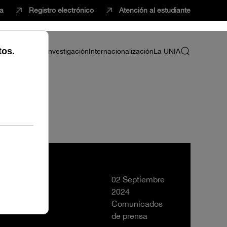
ca
Registro electrónico
Atención al estudiante
ria
Profesorado
Investigación
Internacionalización
La UNIA
02 Septiembre
2024
Comunicados
de prensa