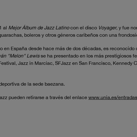
1 al
Mejor Álbum de Jazz Latino
con el disco
Voyager
, y fue 
 guarachas, boleros y otros géneros caribeños con una frondosi
do en España desde hace más de dos décadas, es reconocido c
ván "Melon" Lewis
se ha presentado en los más prestigiosos fe
estival, Jazz in Marciac, SFJazz en San Francisco, Kennedy C
a deportiva de la sede baezana.
jazz pueden retirarse a través del enlace
www.unia.es/entrada