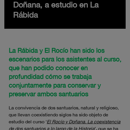
Doñana, a estudio en La
Rábida
La Rábida y El Rocío han sido los
escenarios para los asistentes al curso,
que han podido conocer en
profundidad cómo se trabaja
conjuntamente para conservar y
preservar ambos santuarios
La convivencia de dos santuarios, natural y religioso,
que llevan coexistiendo siglos ha sido objeto de
estudio del curso ‘
El Rocío y Doñana. La coexistencia
de dos santuarios a lo largo de la Historia
’
,
que se ha