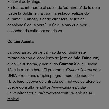
Festival de Málaga.
En teatro, interpretó el papel de ‘camarera’ de la obra
`Estrella Sublime´, la cual ha estado realizando
durante 16 años y siendo directora (actriz en
ocasiones) de la obra `En Sevilla hay que morí´,
cosechando éxito por donde va.
Cultura Abierta
La programación de
La Rábida
continúa este
miércoles
con el concierto de jazz de
Ariel Brínguez
,
a las 22.30 horas, y con el de
Carmen Xía
, el jueves
18, a la misma hora. El programa
Cultura Abierta
de la
UNIA
ofrece una amplia programación de acceso
libre, bajo reserva de entrada por motivos de aforo (se
puede consultar en:
https://www.unia.es/vida-
universitaria/cultura/proyectos/cultura-abierta-la-
rabida
).