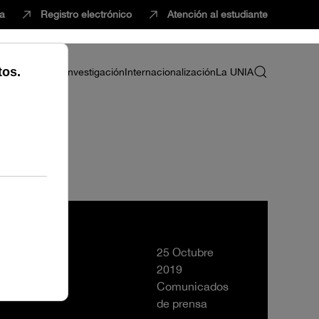
ca
Registro electrónico
Atención al estudiante
ria
Profesorado
Investigación
Internacionalización
La UNIA
es
25 Octubre
2019
Comunicados
de prensa