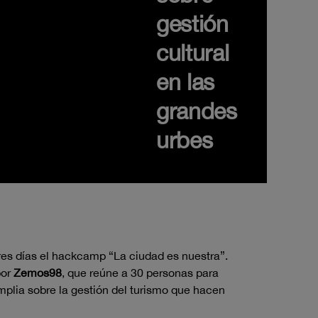
gestión
cultural
en las
grandes
urbes
res días el hackcamp “La ciudad es nuestra”.
por
Zemos98
, que reúne a 30 personas para
mplia sobre la gestión del turismo que hacen