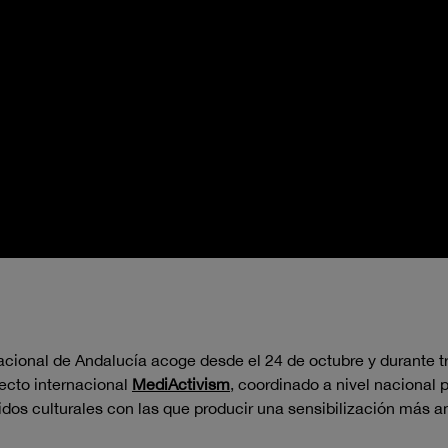
nacional de Andalucía acoge desde el 24 de octubre y durante t
ecto internacional
MediActivism
, coordinado a nivel nacional 
idos culturales con las que producir una sensibilización más a