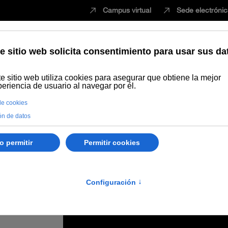
Campus virtual
Sede electróni
Estudiar
Innovación
Vida universita
amp “La ciudad es nuestra” sobre gestión cultural en las grandes urb