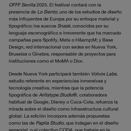
OFFF Sevilla
2025. El festival contará con la
presencia de
Lo Siento
, uno de los estudios de diseño
más influyentes de Europa por su enfoque material y
tipográfico; los suecos
Snask
, conocidos por su
lenguaje escenográfico e irreverente que ha marcado
campañas para Spotify, Meta o H&amp;M; y Base
Design, red internacional con sedes en Nueva York,
Bruselas o Ginebra, responsable de proyectos para
instituciones como el MoMA o Dior.
Desde Nueva York participará también
Volvox Labs
,
estudio referente en experiencias inmersivas y
tecnología creativa, mientras que la potencia
tipográfica de
Arillatype.Studio
®, colaboradora
habitual de Google, Disney o Coca-Cola, refuerza la
mirada sobre el diseño como infraestructura cultural
global. La edición incorpora además propuestas
como las de
Papila Studio
, que indagan en el diseño
sensorial, o el colectivo CODA, que trabaja en la