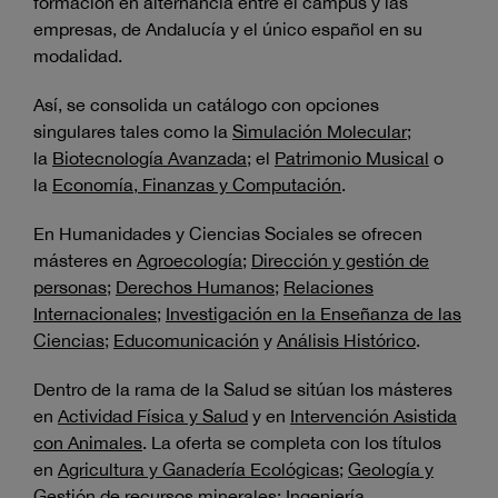
formación en alternancia entre el campus y las
empresas, de Andalucía y el único español en su
modalidad.
Así, se consolida un catálogo con opciones
singulares tales como la
Simulación Molecular
;
la
Biotecnología Avanzada
; el
Patrimonio Musical
o
la
Economía, Finanzas y Computación
.
En Humanidades y Ciencias Sociales se ofrecen
másteres en
Agroecología
;
Dirección y gestión de
personas
;
Derechos Humanos
;
Relaciones
Internacionales
;
Investigación en la Enseñanza de las
Ciencias
;
Educomunicación
y
Análisis Histórico
.
Dentro de la rama de la Salud se sitúan los másteres
en
Actividad Física y Salud
y en
Intervención Asistida
con Animales
. La oferta se completa con los títulos
en
Agricultura y Ganadería Ecológicas
;
Geología y
Gestión de recursos minerales
;
Ingeniería