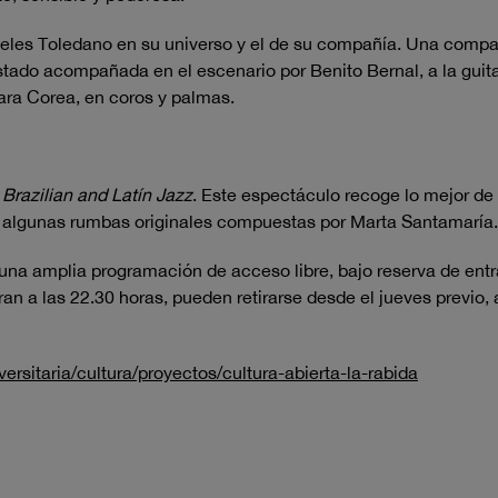
les Toledano en su universo y el de su compañía. Una compañ
stado acompañada en el escenario por Benito Bernal, a la gui
ara Corea, en coros y palmas.
e
Brazilian and Latín Jazz
. Este espectáculo recoge lo mejor de
y algunas rumbas originales compuestas por Marta Santamaría.
una amplia programación de acceso libre, bajo reserva de entr
n a las 22.30 horas, pueden retirarse desde el jueves previo, a
ersitaria/cultura/proyectos/cultura-abierta-la-rabida