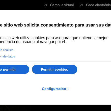
Campus virtual
Sede electróni
Estudiar
Innovación
Vida universita
cia’ de Ángeles Toledano, en la UNIA