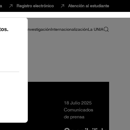
ca
Registro electrónico
Atención al estudiante
ria
Profesorado
Investigación
Internacionalización
La UNIA
18 Julio 2025
Comunicados
de prensa