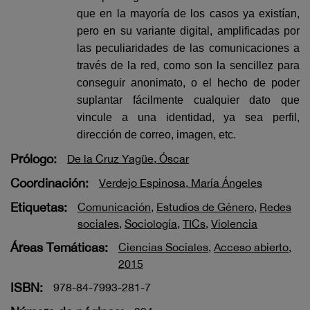
que en la mayoría de los casos ya existían,
pero en su variante digital, amplificadas por
las peculiaridades de las comunicaciones a
través de la red, como son la sencillez para
conseguir anonimato, o el hecho de poder
suplantar fácilmente cualquier dato que
vincule a una identidad, ya sea perfil,
dirección de correo, imagen, etc.
Prólogo:
De la Cruz Yagüe, Óscar
Coordinación:
Verdejo Espinosa, María Ángeles
Etiquetas:
Comunicación
,
Estudios de Género
,
Redes
sociales
,
Sociología
,
TICs
,
Violencia
Áreas Temáticas:
Ciencias Sociales
,
Acceso abierto
,
2015
ISBN:
978-84-7993-281-7