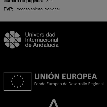
Número de páginas:
324
PVP:
Acceso abierto. No venal