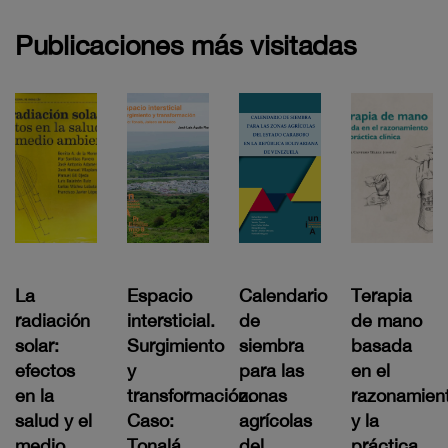
Publicaciones más visitadas
La
Espacio
Calendario
Terapia
radiación
intersticial.
de
de mano
solar:
Surgimiento
siembra
basada
efectos
y
para las
en el
en la
transformación.
zonas
razonamien
salud y el
Caso:
agrícolas
y la
medio
Tonalá,
del
práctica