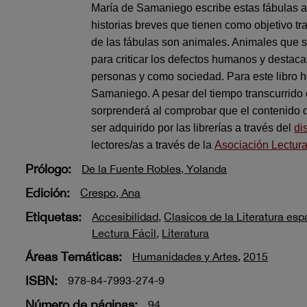
María de Samaniego escribe estas fábulas a f
historias breves que tienen como objetivo tr
de las fábulas son animales. Animales que s
para criticar los defectos humanos y destac
personas y como sociedad.
Para este libro 
Samaniego. A pesar del tiempo transcurrido d
sorprenderá al comprobar que el contenido d
ser adquirido por las librerías a través del
di
lectores/as a través de la
Asociación Lectura
Prólogo:
De la Fuente Robles, Yolanda
Edición:
Crespo, Ana
Etiquetas:
Accesibilidad
,
Clasicos de la Literatura es
Lectura Fácil
,
Literatura
Áreas Temáticas:
Humanidades y Artes
,
2015
ISBN:
978-84-7993-274-9
Número de páginas:
94