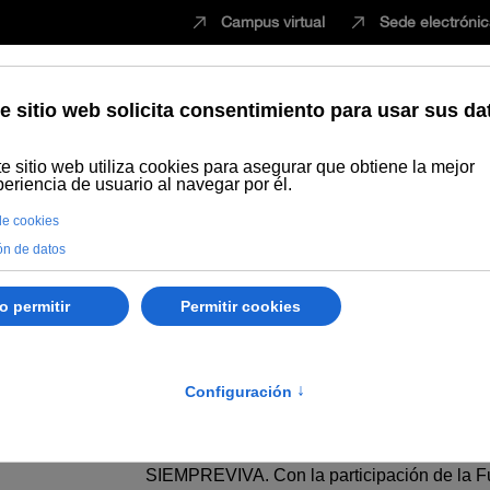
Campus virtual
Sede electróni
Estudiar
Innovación
Vida universita
Humanidades y Artes
El gato y las aves y otras fábulas. Lectura fá
otras fábulas. Lectura fác
Autoría:
Samaniego, Félix María de
Resumen:
Obra adaptada por Ana Crespo con ilustracio
SIEMPREVIVA. Con la participación de la F