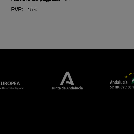
PVP:
15 €