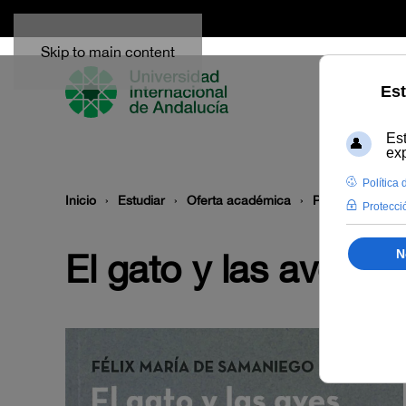
Skip to main content
Inicio
Estudiar
Oferta académica
Publicaciones
El gato y las aves y 