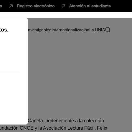
ca
Registro electrónico
Atención al estudiante
ria
Profesorado
Investigación
Internacionalización
La UNIA
cil
il
nes de Judit Canela, perteneciente a la colección
undación ONCE y la Asociación Lectura Fácil.
Félix