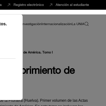
ca
Registro electrónico
Atención al estudiante
ria
Profesorado
Investigación
Internacionalización
La UNIA
 Descubrimiento de América. Tomo I
Descubrimiento de
e la Frontera (Huelva). Primer volumen de las Actas