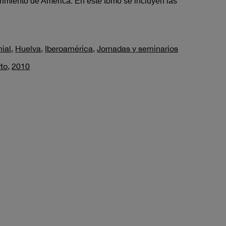
rimiento de América. En este tomo se incluyen las
nial
,
Huelva
,
Iberoamérica
,
Jornadas y seminarios
to
,
2010