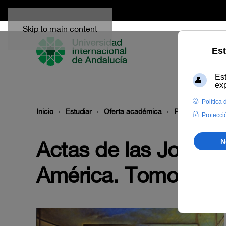
Skip to main content
Inicio
Estudiar
Oferta académica
Publicaciones
Actas de las Jornad
América. Tomo I