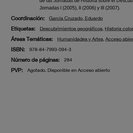
de las Jornadas de Historia sobre el Descub
Jornadas I (2005), II (2006) y III (2007).
Coordinación:
García Cruzado, Eduardo
Etiquetas:
Descubrimientos geográficos
,
Historia colo
Áreas Temáticas:
Humanidades y Artes
,
Acceso abier
ISBN:
978-84-7993-094-3
Número de páginas:
284
PVP:
Agotado. Disponible en Acceso abierto