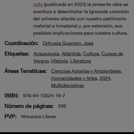
mito
(publicada en 2023) la presente obra se
aventura a desentrañar la ignorada conexión
del universo atlante con nuestro patrimonio
material e inmaterial y, por extensión, sus
posibles implicaciones para nuestra cultura.
Coordinación:
Orihuela Guerrero, José
Etiquetas:
Arqueología
,
Atlántida
,
Cultura
,
Cursos de
Verano
,
Historia
,
Literatura
Áreas Temáticas:
Ciencias Agrarias y Ambientales
,
Humanidades y Artes
,
2024
,
Multidisciplinar
ISBN:
978-84-10524-18-7
Número de páginas:
299
PVP:
Almuzara Libros