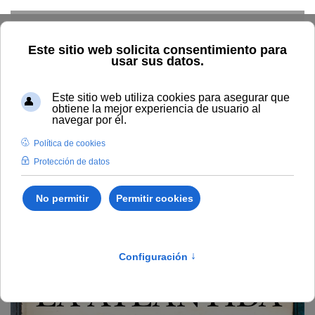
Skip to main content
Inicio
Estudiar
Oferta académica
Publicaciones
Humanidades y Artes
La Atlántida : claves de un patrimonio
universal
La Atlántida : claves de un
patrimonio universal