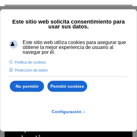
Skip to main content
Inicio
Estudiar
Oferta académica
Tipo de acción
formativa
Microcredenciales
Metodología para el
emprendimiento colectivo
Microcredenciales
/
Ciencias Sociales y Jurídicas
/
2775
Metodología para el
emprendimiento