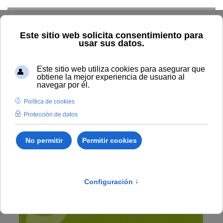
Skip to main content
Inicio
Estudiar
Oferta académica
Publicaciones
Ciencias Sociales
The Ailing Welfare State
The Ailing Welfare State