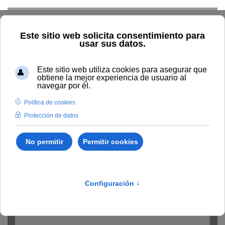
Skip to main content
Home
Fórmate en IA en la UNIA
Estudia
IA
en
la
UNIA