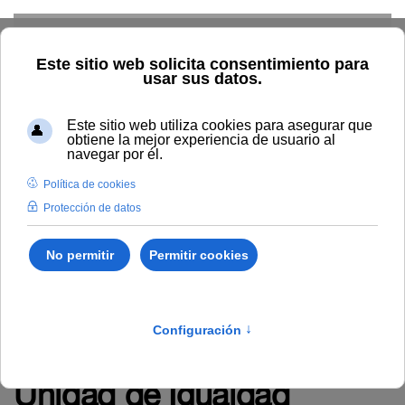
Skip to main content
Unidad
Comisión
Plan de igualdad
Conciliación
Prevención
Normativa
Cifras
Noticias
Acoso
formacion
Home
Igualdad
formacion
Actividades formativas
desarrolladas por la
Unidad de Igualdad