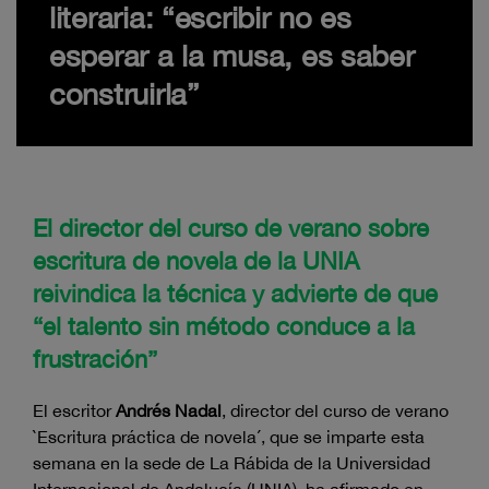
literaria: “escribir no es
esperar a la musa, es saber
construirla”
El director del curso de verano sobre
escritura de novela de la UNIA
reivindica la técnica y advierte de que
“el talento sin método conduce a la
frustración”
El escritor
Andrés Nadal
, director del curso de verano
`Escritura práctica de novela´, que se imparte esta
semana en la sede de La Rábida de la Universidad
Internacional de Andalucía (UNIA), ha afirmado en