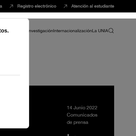
ca
Registro electrónico
Atención al estudiante
ria
Profesorado
Investigación
Internacionalización
La UNIA
14 Junio 2022
Comunicados
de prensa