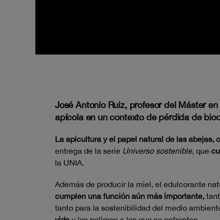
José Antonio Ruiz, profesor del Máster en 
apícola en un contexto de pérdida de biod
La apicultura y el papel natural de las abejas,
entrega de la serie
Universo sostenible
, que
cu
la UNIA.
Además de producir la miel, el edulcorante n
cumplen una función aún más importante,
tant
tanto para la sostenibilidad del medio ambie
vida
y los peligros a los que se enfrentan.