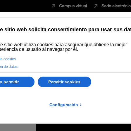
Campus virtual
Sede electróni
Estudiar
Innovación
Vida universita
(TVE) en una entrega dedicada a la apicultura y biodiversidad