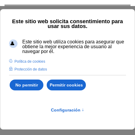
Skip to main content
Presentación
Estructura
Normativa
Órganos
Convenios
Protocolos y actos
Distinciones
Participación
Antifraude
Convivencia
Home
Secretaría General
Convenios
TOUNIA
Profesorado: convocatorias
Anuncio de la Comisión de
Selección Banco expertos eliA sobre propuesta provisional de
admitidos y excluidos en el procedimiento (código 3500250-
2024/1)