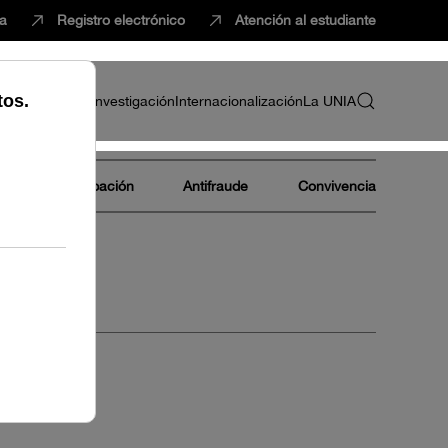
ca
Registro electrónico
Atención al estudiante
ria
Profesorado
Investigación
Internacionalización
La UNIA
s
Participación
Antifraude
Convivencia