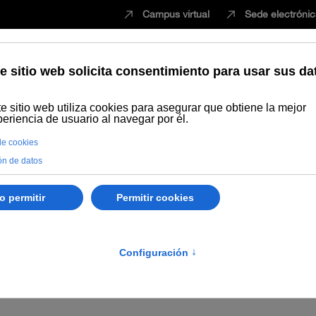
Campus virtual
Sede electróni
Estudiar
Innovación
Vida universita
ganos
Convenios
Protocolos y actos
Distincione