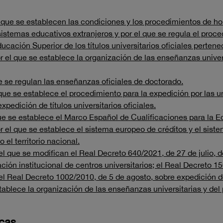
l que se establecen las condiciones y los procedimientos de h
istemas educativos extranjeros y por el que se regula el proce
ucación Superior de los títulos universitarios oficiales perte
r el que se establece la organización de las enseñanzas unive
e se regulan las enseñanzas oficiales de doctorado.
que se establece el procedimiento para la expedición por las 
pedición de títulos universitarios oficiales.
que se establece el Marco Español de Cualificaciones para la E
el que se establece el sistema europeo de créditos y el sistem
o el territorio nacional
.
el que se modifican el Real Decreto 640/2021, de 27 de julio, 
ación institucional de centros universitarios; el Real Decreto 
el Real Decreto 1002/2010, de 5 de agosto, sobre expedición de 
tablece la organización de las enseñanzas universitarias y de
icas