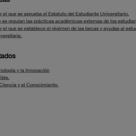
el que se aprueba el Estatuto del Estudiante Universitario.
e se regulan las prácticas académicas externas de los estudiant
 el que se establece el régimen de las becas y ayudas al estu
versitaria.
ltados
cnología y la Innovación
ible.
 Ciencia y el Conocimiento.