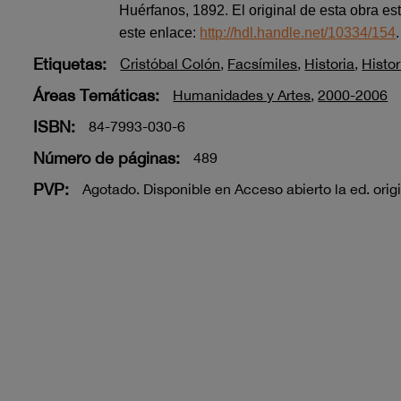
Huérfanos, 1892. El original de esta obra es
este enlace:
http://hdl.handle.net/10334/154
Etiquetas:
Cristóbal Colón
,
Facsímiles
,
Historia
,
Histor
Áreas Temáticas:
Humanidades y Artes
,
2000-2006
ISBN:
84-7993-030-6
Número de páginas:
489
PVP:
Agotado. Disponible en Acceso abierto la ed. orig