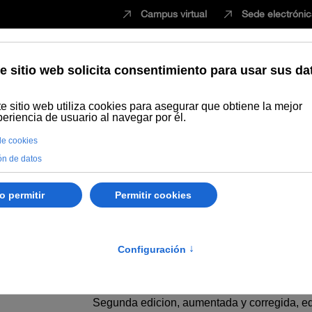
Campus virtual
Sede electróni
Estudiar
Innovación
Vida universita
Publicaciones
Búsqueda por año
Colón y La Rábida
Autoría:
Coll, José
Resumen:
Edición facsímil de la obra: 'Colón y La Rábi
Segunda edicion, aumentada y corregida, edi