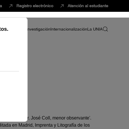
ca
Registro electrónico
Atención al estudiante
ria
Profesorado
Investigación
Internacionalización
La UNIA
da por el P. Fr. José Coll, menor observante'.
tada en Madrid, Imprenta y Litografía de los