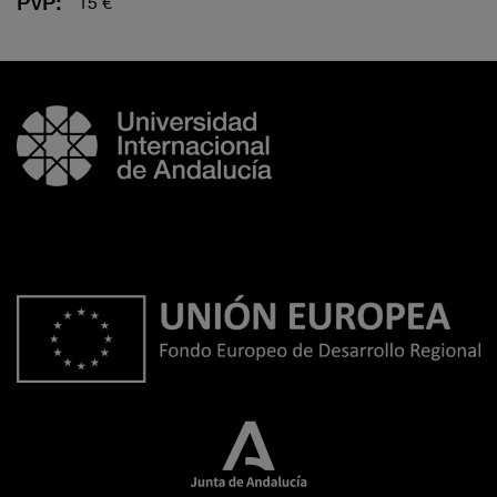
PVP:
15 €