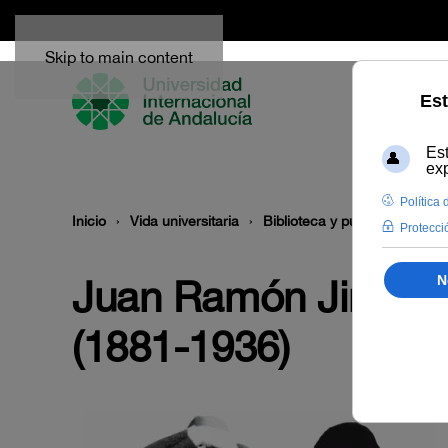
Skip to main content
Inicio
Vida universitaria
Biblioteca y publicaciones
Juan Ramón Jiménez
(1881-1936)