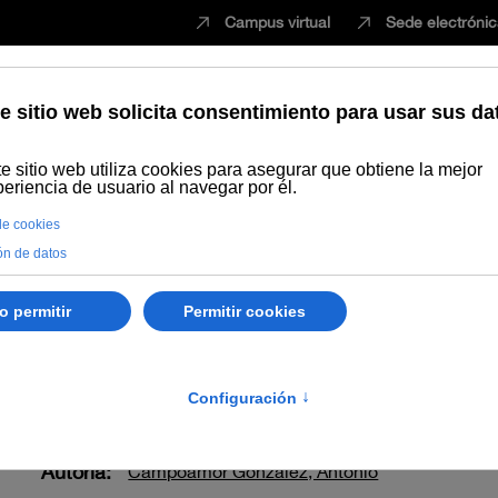
Campus virtual
Sede electróni
Estudiar
Innovación
Vida universita
Publicaciones
Búsqueda por año
Juan Ramón Jiménez y Zenob
 y Zenobia Camprubí. 
Autoría:
Campoamor González, Antonio