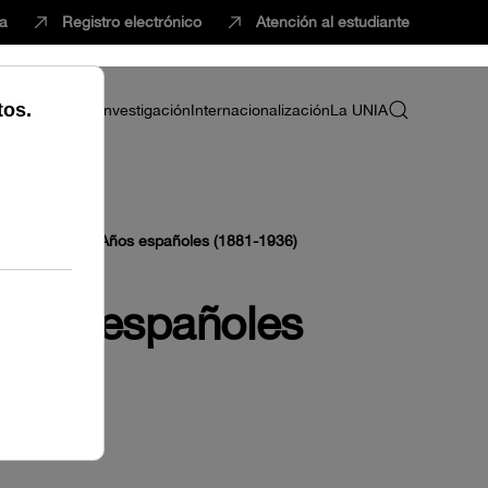
ca
Registro electrónico
Atención al estudiante
ria
Profesorado
Investigación
Internacionalización
La UNIA
ia Camprubí. Años españoles (1881-1936)
Años españoles