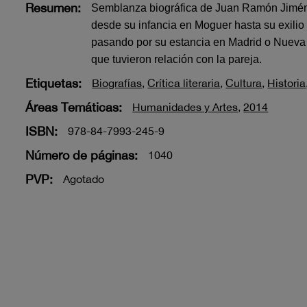
Resumen:
Semblanza biográfica de Juan Ramón Jimén
desde su infancia en Moguer hasta su exilio 
pasando por su estancia en Madrid o Nueva 
que tuvieron relación con la pareja.
Etiquetas:
Biografías
,
Crítica literaria
,
Cultura
,
Historia
Áreas Temáticas:
Humanidades y Artes
,
2014
ISBN:
978-84-7993-245-9
Número de páginas:
1040
PVP:
Agotado