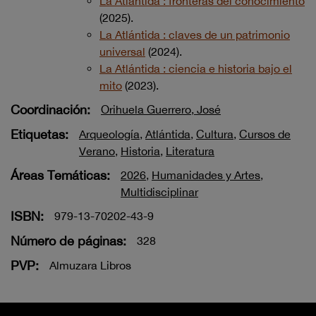
La Atlántida : fronteras del conocimiento
(2025).
La Atlántida : claves de un patrimonio
universal
(2024).
La Atlántida : ciencia e historia bajo el
mito
(2023).
Coordinación:
Orihuela Guerrero, José
Etiquetas:
Arqueología
,
Atlántida
,
Cultura
,
Cursos de
Verano
,
Historia
,
Literatura
Áreas Temáticas:
2026
,
Humanidades y Artes
,
Multidisciplinar
ISBN:
979-13-70202-43-9
Número de páginas:
328
PVP:
Almuzara Libros