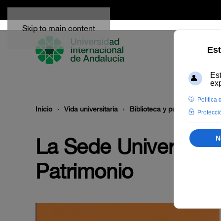
Skip to main content
Inicio
Vida universitaria
Biblioteca y publicaciones
La Sede Universitar
Patrimonio