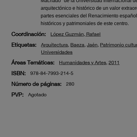
Machado" de la Universidad Internacional d
arquitectónico e histórico de un valor extra
partes esenciales del Renacimiento español, 
históricos y patrimoniales de este centro.
Coordinación:
López Guzmán, Rafael
Etiquetas:
Arquitectura
,
Baeza
,
Jaén
,
Patrimonio cultu
Universidades
Áreas Temáticas:
Humanidades y Artes
,
2011
ISBN:
978-84-7993-214-5
Número de páginas:
280
PVP:
Agotado