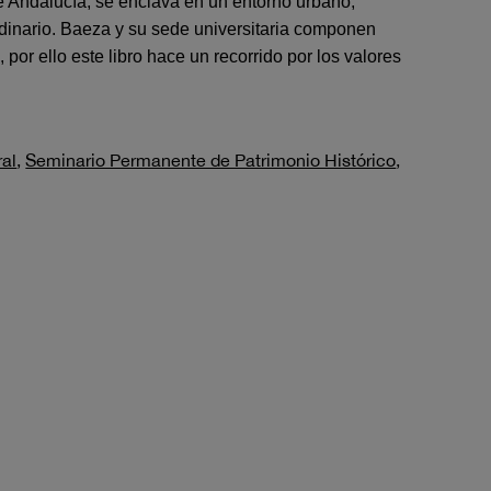
e Andalucía, se enclava en un entorno urbano,
ordinario. Baeza y su sede universitaria componen
por ello este libro hace un recorrido por los valores
ral
,
Seminario Permanente de Patrimonio Histórico
,