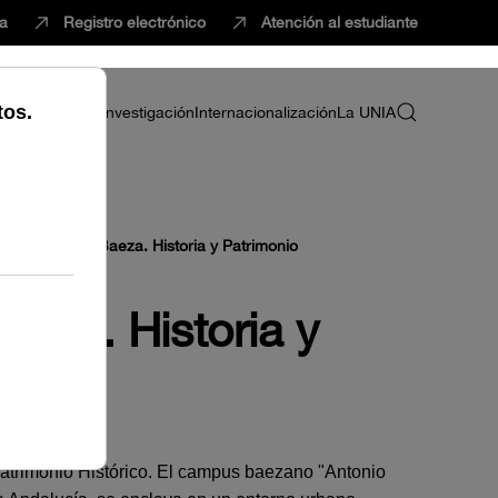
ca
Registro electrónico
Atención al estudiante
ria
Profesorado
Investigación
Internacionalización
La UNIA
o Machado de Baeza. Historia y Patrimonio
eza. Historia y
atrimonio Histórico. El campus baezano "Antonio