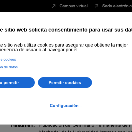
Campus virtual
Sede electróni
Estudiar
Innovación
Vida universita
Publicaciones
Búsqueda por año
La Sede Universitaria Antoni
ia Antonio Machado de Ba
Resumen:
Publicación del Seminario Permanente de P