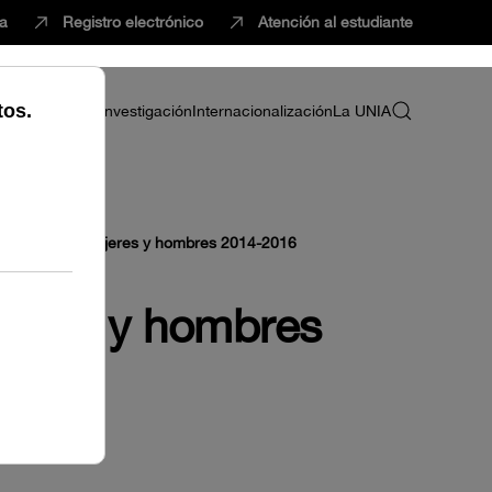
ca
Registro electrónico
Atención al estudiante
ria
Profesorado
Investigación
Internacionalización
La UNIA
idades entre mujeres y hombres 2014-2016
jeres y hombres