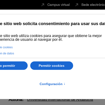
Campus virtual
Sede electróni
Estudiar
Innovación
Vida universita
Publicaciones
Búsqueda por año
Plan de Igualdad de oportun
 oportunidades entre mu
Autoría:
Universidad Internacional de Andalucía