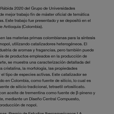
a Rábida 2020 del Grupo de Universidades
e mejor trabajo fin de máster oficial de temática
s. Este trabajo fue presentado y se depositó en el
de Antioquia (Colombia).
nen las materias primas colombianas para la síntesis
 nopol, utilizando catalizadores heterogéneos. El
ndustria de aromas y fragancias, pero también puede
esis de productos empleados en la producción de
arte, se muestra una caracterización detallada del
a cristalina, la morfología, las propiedades
 y el tipo de especies activas. Este catalizador se
cido en Colombia, como fuente de silicio, lo cual es
e de silicio tradicional, tetraetil ortosilicato.
o con aceite de trementina como fuente de β-pineno y
te, mediante un Diseño Central Compuesto,
producción de nopol.
imas
,
Premio de Estudios Iberoamericanos LA