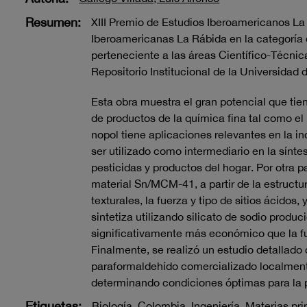
Resumen:
XIII Premio de Estudios Iberoamericanos L
Iberoamericanas La Rábida en la categoría d
perteneciente a las áreas Científico-Técnica
Repositorio Institucional de la Universidad 
Esta obra muestra el gran potencial que tie
de productos de la química fina tal como el
nopol tiene aplicaciones relevantes en la i
ser utilizado como intermediario en la sínt
pesticidas y productos del hogar. Por otra p
material Sn/MCM-41, a partir de la estructur
texturales, la fuerza y tipo de sitios ácidos,
sintetiza utilizando silicato de sodio produ
significativamente más económico que la fuent
Finalmente, se realizó un estudio detallad
paraformaldehído comercializado localmen
determinando condiciones óptimas para la 
Etiquetas:
Biología
,
Colombia
,
Ingeniería
,
Materias pr