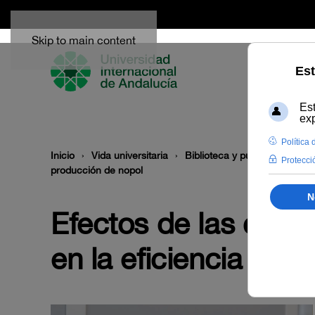
Skip to main content
Inicio
Vida universitaria
Biblioteca y publicaciones
producción de nopol
Efectos de las carac
en la eficiencia de 