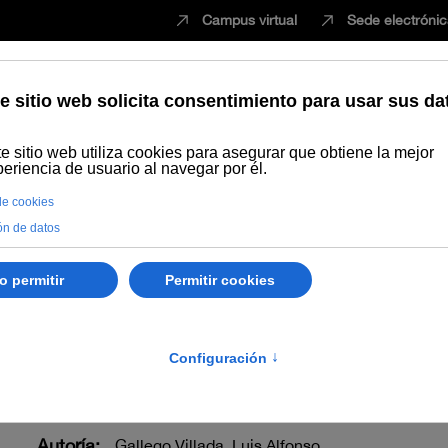
Campus virtual
Sede electróni
Estudiar
Innovación
Vida universita
Publicaciones
Búsqueda por año
Efectos de las características
terísticas de las materi
la producción de nopol
Autoría:
Gallego Villada, Luis Alfonso