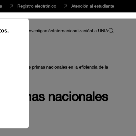
ca
Registro electrónico
Atención al estudiante
ria
Profesorado
Investigación
Internacionalización
La UNIA
 de las materias primas nacionales en la eficiencia de la
as primas nacionales