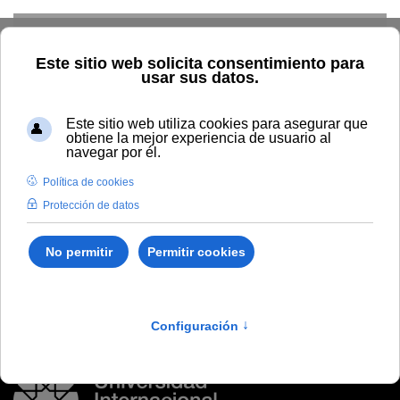
Skip to main content
Inicio
Vida universitaria
Biblioteca y publicaciones
Publicaciones
Búsqueda por autor
Águila Flores, José Luis
Águila Flores, José Luis
Espacio intersticial. Surgimiento y transformación. Caso:
Tonalá, Jalisco en México