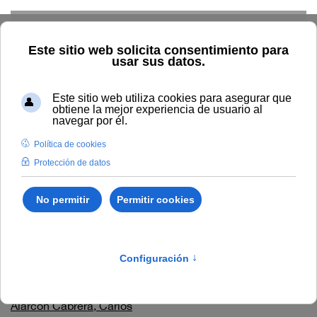
Skip to main content
Inicio
Vida universitaria
Biblioteca y publicaciones
Publicaciones
Búsqueda por autor
Autores
Universidad Internacional de Andalucía
Aguaded Gómez, Ignacio
Águila Flores, José Luis
Aguilera Gordillo, Rafael
Alarcón Cabrera, Carlos