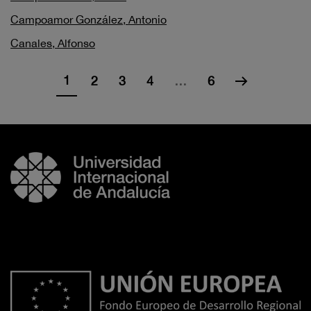
Campoamor González, Antonio
Canales, Alfonso
1
2
3
4
…
6