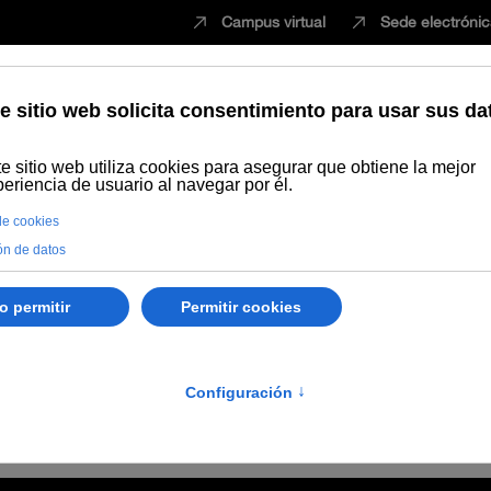
Campus virtual
Sede electróni
Estudiar
Innovación
Vida universita
Publicaciones
Búsqueda por autor
Artigas, J. Gardy