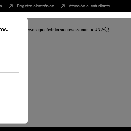
ca
Registro electrónico
Atención al estudiante
ria
Profesorado
Investigación
Internacionalización
La UNIA