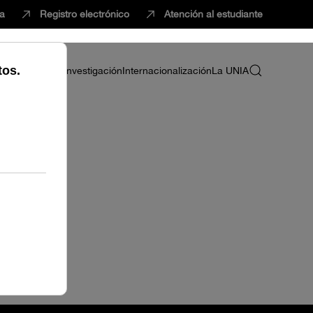
ca
Registro electrónico
Atención al estudiante
ria
Profesorado
Investigación
Internacionalización
La UNIA