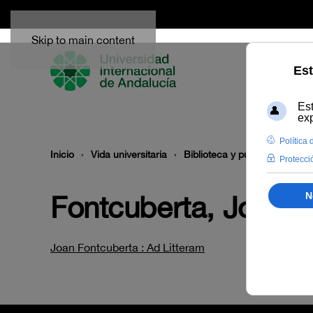
Skip to main content
Inicio
Vida universitaria
Biblioteca y publicaciones
Fontcuberta, Joan
Joan Fontcuberta : Ad Litteram