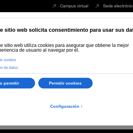
Campus virtual
Sede electróni
Estudiar
Innovación
Vida universita
Publicaciones
Búsqueda por autor
Fontcuberta, Joan