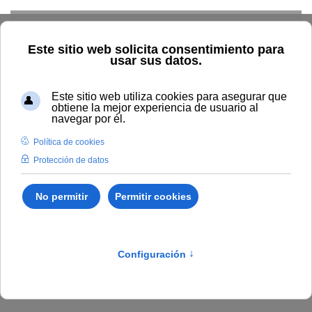
Skip to main content
Inicio
Vida universitaria
Biblioteca y publicaciones
Publicaciones
Búsqueda por autor
Guerrero Lebrón, Mª
Jesús
Guerrero Lebrón, Mª
Jesús
El derecho aéreo entre lo público y lo privado :
Aeropuertos, acceso al mercado, drones y
responsabilidad