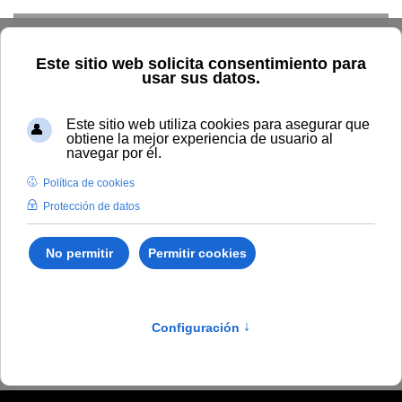
Skip to main content
Inicio
Vida universitaria
Biblioteca y publicaciones
Publicaciones
Búsqueda por autor
Guerrero Misa, Juan
Antonio
Guerrero Misa, Juan
Antonio
Alas de Andalucía 1915-2015. Un siglo de aviones
andaluces