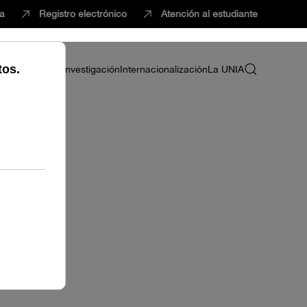
ca
Registro electrónico
Atención al estudiante
ria
Profesorado
Investigación
Internacionalización
La UNIA