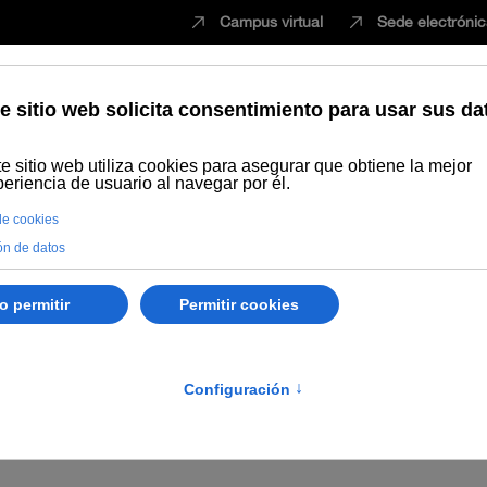
Campus virtual
Sede electróni
Estudiar
Innovación
Vida universita
Publicaciones
Búsqueda por autor
López Fernández, Amapola
Amapola
o de Proyectos