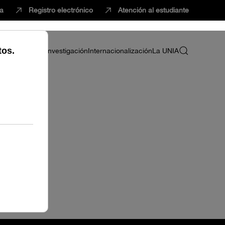
ca
Registro electrónico
Atención al estudiante
ria
Profesorado
Investigación
Internacionalización
La UNIA