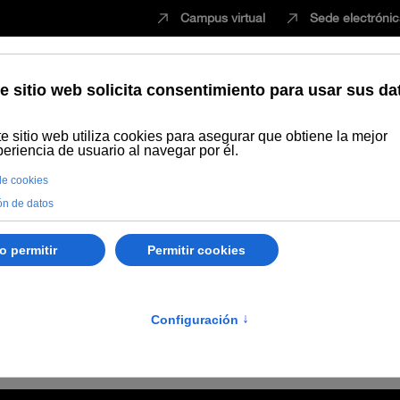
Campus virtual
Sede electróni
Estudiar
Innovación
Vida universita
Publicaciones
Búsqueda por autor
Manso Porto, Carmen
en
escubrimientos españoles