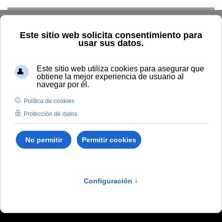
Skip to main content
Inicio
Vida universitaria
Biblioteca y publicaciones
Publicaciones
Búsqueda por autor
Mayoral del Moral,
Orlando
Mayoral del Moral,
Orlando
Fisioterapia del dolor miofascial y de la fibromialgia