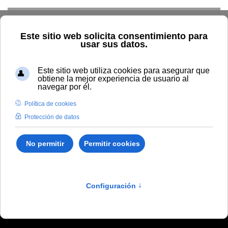
Skip to main content
Inicio
Vida universitaria
Biblioteca y publicaciones
Publicaciones
Búsqueda por autor
Méndez-G.ª de
Paredes, Elena
Méndez-G.ª de Paredes,
Elena
Nuevo retrato lingüístico de Andalucía