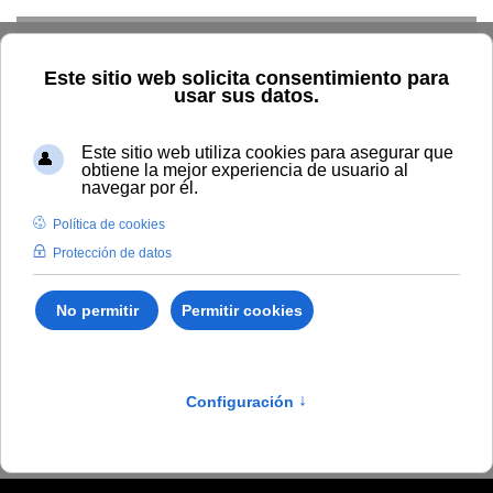
Skip to main content
Inicio
Vida universitaria
Biblioteca y publicaciones
Publicaciones
Búsqueda por autor
Munizaga Plaza, Juan
Antonio
Munizaga Plaza, Juan
Antonio
Prefactibilidad técnica de un vertedero controlado de alta
densidad para la ciudad de Antofagasta, Chile