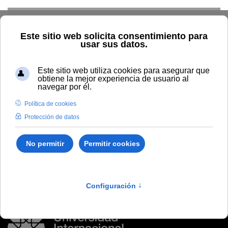
Skip to main content
Inicio
Vida universitaria
Biblioteca y publicaciones
Publicaciones
Búsqueda por autor
Ortega Viera, Lianys
Ortega Viera, Lianys
Purificación de biogás empleando membranas vítreas y
de zeolita natural cubana