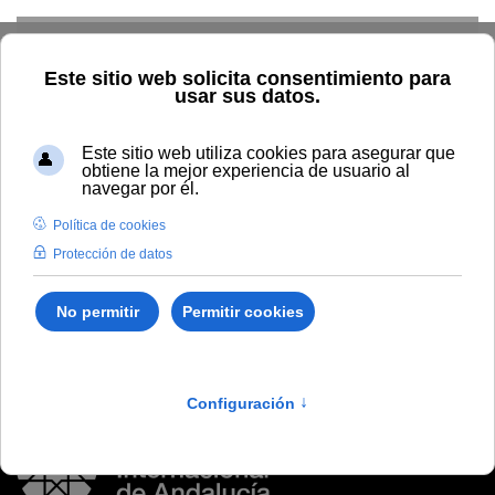
Skip to main content
Inicio
Vida universitaria
Biblioteca y publicaciones
Publicaciones
Búsqueda por autor
Pino Abad, Miguel
Pino Abad, Miguel
Joan Fontcuberta : Ad Litteram