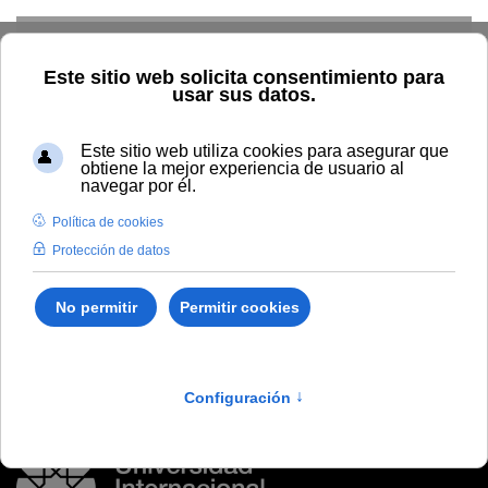
Skip to main content
Inicio
Vida universitaria
Biblioteca y publicaciones
Publicaciones
Búsqueda por autor
Reyes Ruiz, Antonio
Reyes Ruiz, Antonio
La actividad corsaria y el Mediterráneo : La azulejería en
las mazmorras de Tetuán