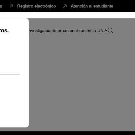
ca
Registro electrónico
Atención al estudiante
ria
Profesorado
Investigación
Internacionalización
La UNIA