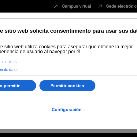
Campus virtual
Sede electróni
Estudiar
Innovación
Vida universita
Publicaciones
Búsqueda por autor
Sanchiz Ochoa, Pilar
r
upervivencia