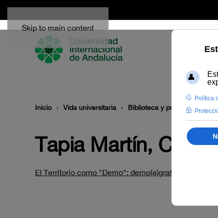
Skip to main content
Inicio
Vida universitaria
Biblioteca y publicaciones
Tapia Martín, Carlos
El Territorio como "Demo": demo(a)grafías, demo(a)