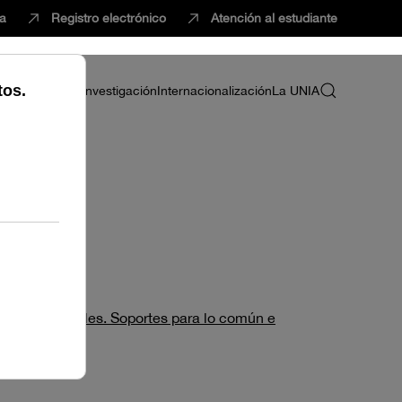
ca
Registro electrónico
Atención al estudiante
ria
Profesorado
Investigación
Internacionalización
La UNIA
 socioespaciales. Soportes para lo común e