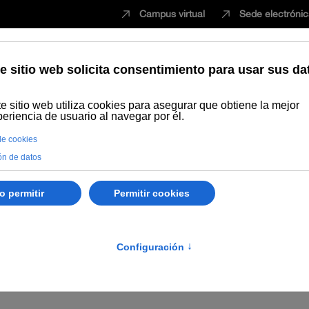
Campus virtual
Sede electróni
Estudiar
Innovación
Vida universita
Publicaciones
Búsqueda por autor
Tapia Martín, Carlos
cracias y epidemias
El presente de los procesos
identitario