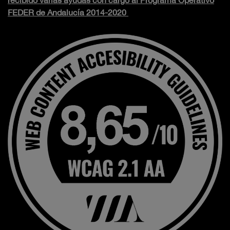
recibido varias ayudas con cargo al Programa Operativo
FEDER de Andalucía 2014-2020