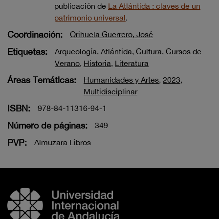
publicación de
La Atlántida : claves de un
patrimonio universal
.
Coordinación:
Orihuela Guerrero, José
Etiquetas:
Arqueología
,
Atlántida
,
Cultura
,
Cursos de
Verano
,
Historia
,
Literatura
Áreas Temáticas:
Humanidades y Artes
,
2023
,
Multidisciplinar
ISBN:
978-84-11316-94-1
Número de páginas:
349
PVP:
Almuzara Libros