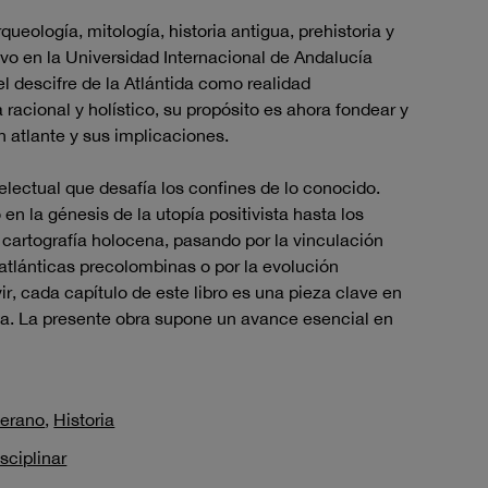
arqueología, mitología, historia antigua, prehistoria y
 en la Universidad Internacional de Andalucía
l descifre de la Atlántida como realidad
racional y holístico, su propósito es ahora fondear y
n atlante y sus implicaciones.
electual que desafía los confines de lo conocido.
 en la génesis de la utopía positivista hasta los
cartografía holocena, pasando por la vinculación
satlánticas precolombinas o por la evolución
r, cada capítulo de este libro es una pieza clave en
da. La presente obra supone un avance esencial en
Verano
,
Historia
sciplinar