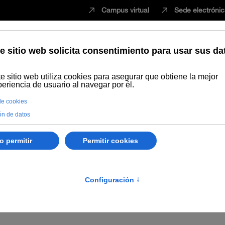
Campus virtual
Sede electróni
Estudiar
Innovación
Vida universita
Dónde comprar
Intercambio y donaciones