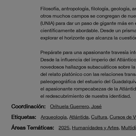
Filosofía, antropología, filología, geología, 
otros muchos campos se congregan de nuevo
(UNIA) para dar un paso de gigante más en e
científicamente abordable. Desde un prisma 
explorar el horizonte que alcanza la cuestió
Prepárate para una apasionante travesía int
Desde la influencia del imperio del Atlántico
novedosos hallazgos subacuáticos sobre la 
del relato platónico con las relaciones tran
paleogeográfica del estuario del Guadalquivi
el apasionante rompecabezas de la Atlánti
el redescubrimiento de nuestra identidad.
Coordinación:
Orihuela Guerrero, José
Etiquetas:
Arqueología
,
Atlántida
,
Cultura
,
Cursos de 
Áreas Temáticas:
2025
,
Humanidades y Artes
,
Multidi