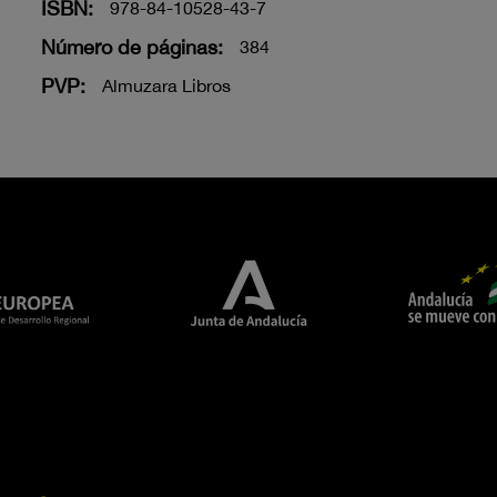
ISBN:
978-84-10528-43-7
Número de páginas:
384
PVP:
Almuzara Libros