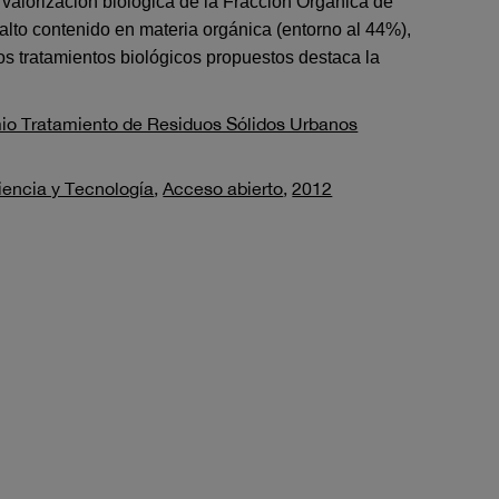
valorización biológica de la Fracción Orgánica de
alto contenido en materia orgánica (entorno al 44%),
los tratamientos biológicos propuestos destaca la
io Tratamiento de Residuos Sólidos Urbanos
iencia y Tecnología
,
Acceso abierto
,
2012