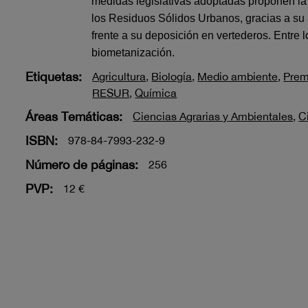
medidas legislativas adoptadas proponen la 
los Residuos Sólidos Urbanos, gracias a su 
frente a su deposición en vertederos. Entre 
biometanización.
Etiquetas:
Agricultura
,
Biología
,
Medio ambiente
,
Prem
RESUR
,
Química
Áreas Temáticas:
Ciencias Agrarias y Ambientales
,
C
ISBN:
978-84-7993-232-9
Número de páginas:
256
PVP:
12 €