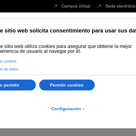
Campus virtual
Sede electróni
Estudiar
Innovación
Vida universita
Dónde comprar
Intercambio y donaciones