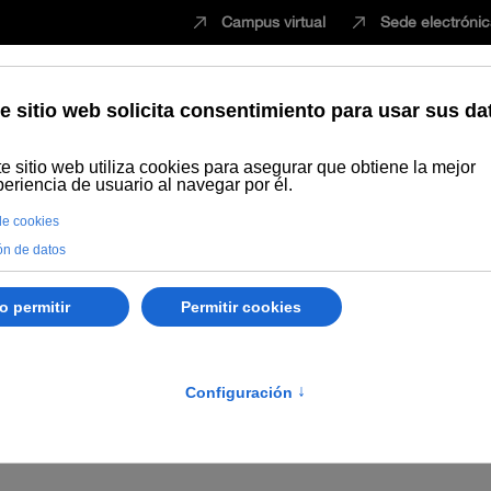
Campus virtual
Sede electróni
Estudiar
Innovación
Vida universita
Dónde comprar
Intercambio y donaciones