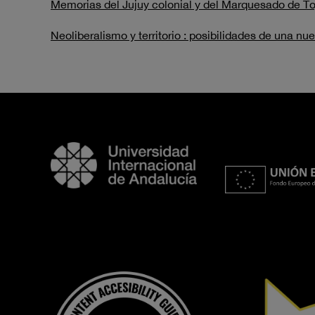
Memorias del Jujuy colonial y del Marquesado de Tojo
Neoliberalismo y territorio : posibilidades de una nu